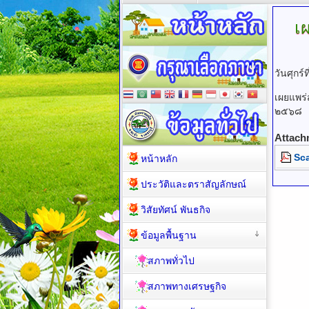
เ
วันศุกร
เผยแพร่
๒๕๖๘
Attach
Sc
หน้าหลัก
ประวัติและตราสัญลักษณ์
วิสัยทัศน์ พันธกิจ
ข้อมูลพื้นฐาน
สภาพทั่วไป
สภาพทางเศรษฐกิจ