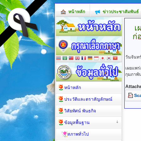
หน้าหลัก
ข่าวประชาสัมพันธ์
เ
ก่
วันจันทร
เผยแพร่
กุมภาพั
Attach
หน้าหลัก
Sc
ประวัติและตราสัญลักษณ์
วิสัยทัศน์ พันธกิจ
ข้อมูลพื้นฐาน
สภาพทั่วไป