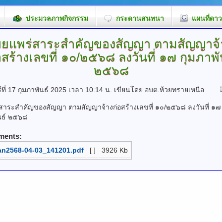
ประมวลภาพกิจกรรม
กระดานสนทนา
แผนที่ดาว
ผยแพร่สาระสำคัญของสัญญา ตามสัญญาจ้
อสร้างเลขที่ ๑๐/๒๕๖๘ ลงวันที่ ๑๗ กุมภาพั
๒๕๖๘
์ที่ 17 กุมภาพันธ์ 2025 เวลา 10:14 น.
เขียนโดย อบต.ห้วยทรายเหนือ
สาระสำคัญของสัญญา ตามสัญญาจ้างก่อสร้างเลขที่ ๑๐/๒๕๖๘ ลงวันที่ ๑๗
นธ์ ๒๕๖๘
ments:
an2568-04-03_141201.pdf
[ ]
3926 Kb