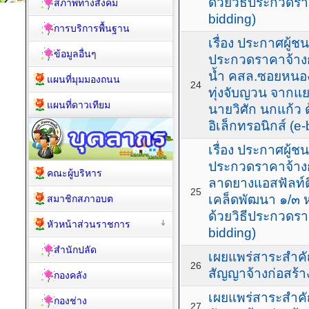
ด้วยวิธีประกวดรา
สภาพทางสังคม
bidding)
การบริการพื้นฐาน
เรื่อง ประกาศผู
ข้อมูลอื่นๆ
ประกวดราคาจ้างก
น้ำ คสล.ซอยหนองเข
แผนที่มุมมองถนน
24
ทุ่งจับญวน จากแย
แผนที่ดาวเทียม
นายวิศัก นกแก้ว 
อิเล็กทรอนิกส์ (e-
เรื่อง ประกาศผู
ประกวดราคาจ้างก
คณะผู้บริหาร
ลาดยางแอสฟัลท์ต
25
เคล็ดพัฒนา ๑/๓ หม
สมาชิกสภาอบต
ด้วยวิธีประกวดรา
หัวหน้าส่วนราชการ
bidding)
สำนักปลัด
เผยแพร่สาระสำค
26
สัญญาจ้างก่อสร้า
กองคลัง
เผยแพร่สาระสำค
กองช่าง
27